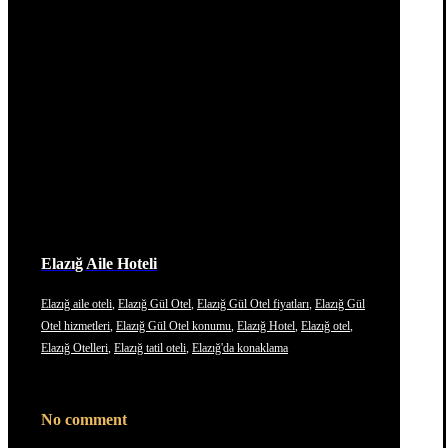
Elazığ Aile Hoteli
Elazığ aile oteli
,
Elazığ Gül Otel
,
Elazığ Gül Otel fiyatları
,
Elazığ Gül
Otel hizmetleri
,
Elazığ Gül Otel konumu
,
Elazığ Hotel
,
Elazığ otel
,
Elazığ Otelleri
,
Elazığ tatil oteli
,
Elazığ'da konaklama
No comment