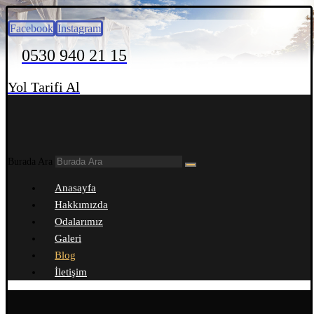
Facebook
Instagram
0530 940 21 15
Yol Tarifi Al
Burada Ara
Anasayfa
Hakkımızda
Odalarımız
Galeri
Blog
İletişim