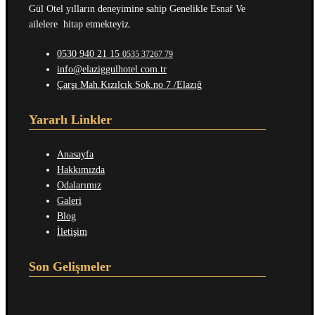
Gül Otel yılların deneyimine sahip Genelikle Esnaf Ve
ailelere hitap etmekteyiz.
0530 940 21 15
0535 37267 79
info@elaziggulhotel.com.tr
Çarşı Mah.Kızılcık Sok.no 7 /Elazığ
Yararlı Linkler
Anasayfa
Hakkımızda
Odalarımız
Galeri
Blog
İletişim
Son Gelişmeler