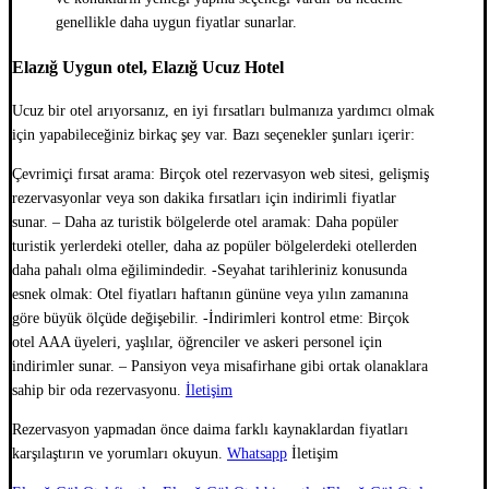
genellikle daha uygun fiyatlar sunarlar.
Elazığ Uygun otel, Elazığ Ucuz Hotel
Ucuz bir otel arıyorsanız, en iyi fırsatları bulmanıza yardımcı olmak
için yapabileceğiniz birkaç şey var. Bazı seçenekler şunları içerir:
Çevrimiçi fırsat arama: Birçok otel rezervasyon web sitesi, gelişmiş
rezervasyonlar veya son dakika fırsatları için indirimli fiyatlar
sunar. – Daha az turistik bölgelerde otel aramak: Daha popüler
turistik yerlerdeki oteller, daha az popüler bölgelerdeki otellerden
daha pahalı olma eğilimindedir. -Seyahat tarihleriniz konusunda
esnek olmak: Otel fiyatları haftanın gününe veya yılın zamanına
göre büyük ölçüde değişebilir. -İndirimleri kontrol etme: Birçok
otel AAA üyeleri, yaşlılar, öğrenciler ve askeri personel için
indirimler sunar. – Pansiyon veya misafirhane gibi ortak olanaklara
sahip bir oda rezervasyonu.
İletişim
Rezervasyon yapmadan önce daima farklı kaynaklardan fiyatları
karşılaştırın ve yorumları okuyun.
Whatsapp
İletişim