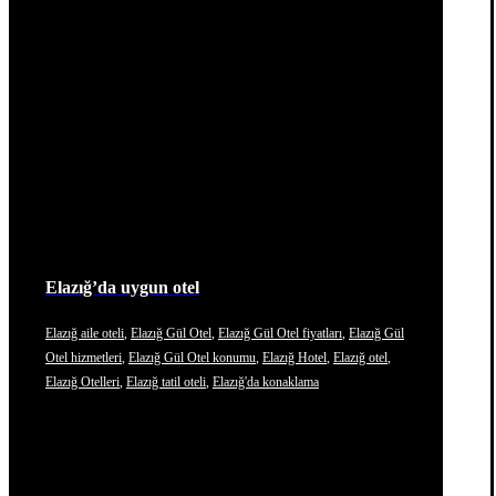
Elazığ’da uygun otel
Elazığ aile oteli
,
Elazığ Gül Otel
,
Elazığ Gül Otel fiyatları
,
Elazığ Gül
Otel hizmetleri
,
Elazığ Gül Otel konumu
,
Elazığ Hotel
,
Elazığ otel
,
Elazığ Otelleri
,
Elazığ tatil oteli
,
Elazığ'da konaklama