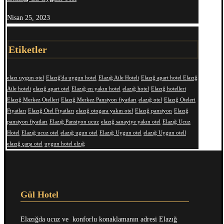
Nisan 25, 2023
Etiketler
elazı uygun otel
Elazığ'da uygun hotel
Elazığ Aile Hoteli
Elazığ apart hotel Elazığ
Aile hoteli
elazığ apart otel
Elazığ en yakın hotel
elazığ hotel
Elazığ hotelleri
Elazığ Merkez Otelleri
Elazığ Merkez Pansiyon fiyatları
elazığ otel
Elazığ Oteleri
Fiyatları
Elazığ Otel Fiyatları
elazığ otogara yakın otel
Elazığ pansiyon
Elazığ
pansiyon fiyatları
Elazığ Pansiyon ucuz
elazığ sanayiye yakın otel
Elazığ Ucuz
Hotel
Elazığ ucuz otel
elazığ ugun otel
Elazığ Uygun otel
elazığ Uygun otell
elazığ çarşı otel
uygun hotel elzığ
Gül Hotel
Elazığda ucuz ve konforlu konaklamanın adresi Elazığ