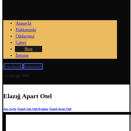
Anasayfa
Hakkımızda
Odalarımız
Galeri
Blog
İletişim
Facebook
Instagram
© Copyright 2026
Elazığ Apart Otel
Ana Sayfa
Elazığ Gül Otel fiyatları
Elazığ Apart Otel