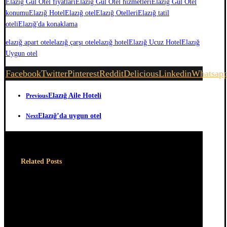
Elazığ Gül Otel fiyatları
Elazığ Gül Otel hizmetleri
Elazığ Gül Otel
konumu
Elazığ Hotel
Elazığ otel
Elazığ Otelleri
Elazığ tatil
oteli
Elazığ'da konaklama
elazığ apart otel
elazığ çarşı otel
elazığ hotel
Elazığ Ucuz Hotel
Elazığ
Uygun otel
Facebook
Twitter
Pinterest
Reddit
Delicious
Linkedin
Whatsap
Elazığ Aile Hoteli
Previous
Elazığ’da uygun otel
Next
Related Posts