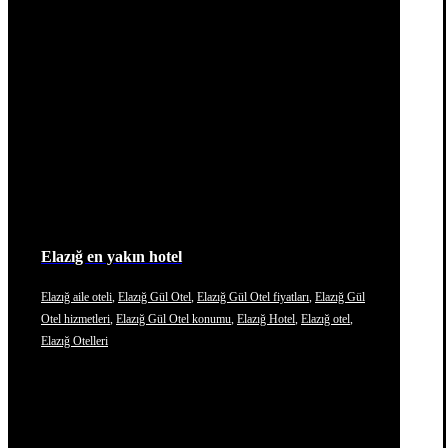
Elazığ en yakın hotel
Elazığ aile oteli
,
Elazığ Gül Otel
,
Elazığ Gül Otel fiyatları
,
Elazığ Gül
Otel hizmetleri
,
Elazığ Gül Otel konumu
,
Elazığ Hotel
,
Elazığ otel
,
Elazığ Otelleri